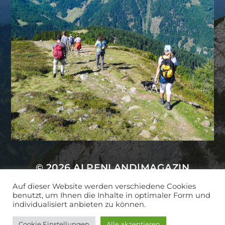
© 2026
ALPENLAND|MAGAZIN
Auf dieser Website werden verschiedene Cookies
THEMA VON
ANDERS NORÉN
benutzt, um Ihnen die Inhalte in optimaler Form und
individualisiert anbieten zu können.
Cookie Einstellungen
Alle akzeptieren