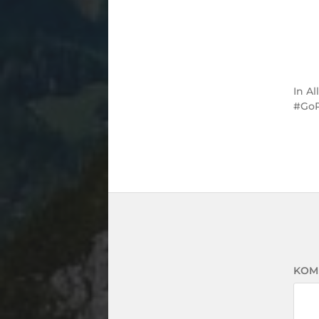
In
Al
GoP
KOM