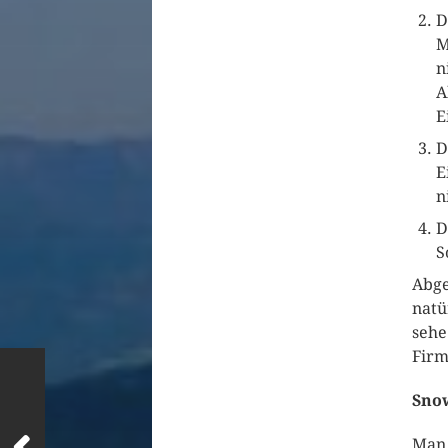
D
M
n
A
E
D
E
n
D
S
Abge
natü
sehe
Firm
Sno
Man 