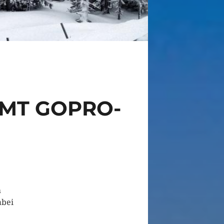
MT GOPRO-
m
abei