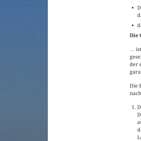
D
d
d
Die 
… is
gese
der 
gara
Die 
nach
D
D
a
d
L