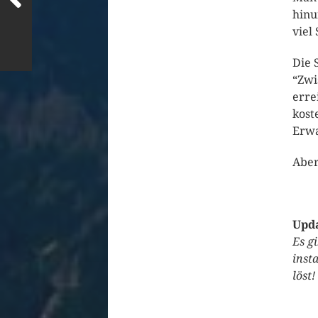
hinu
viel
Die 
“Zwi
erre
kost
Erwa
Aber
Upda
Es g
inst
löst!