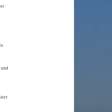
mer
ku
r und
iert