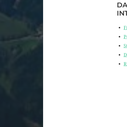
DA
IN
F
P
S
D
R