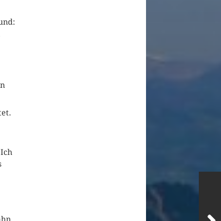
 und:
,
in
et.
 Ich
s
ahn