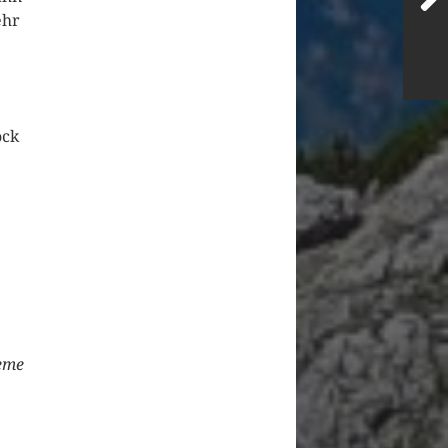
ehr
ock
leme