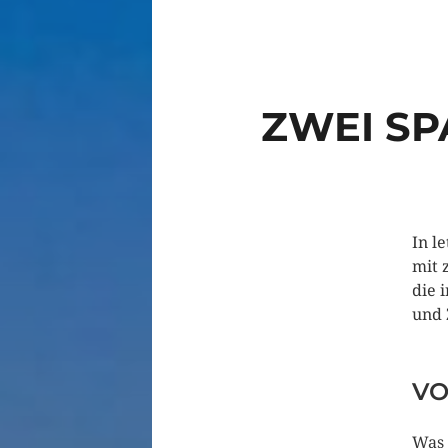
ZWEI S
In l
mit 
die 
und 
VO
Was 