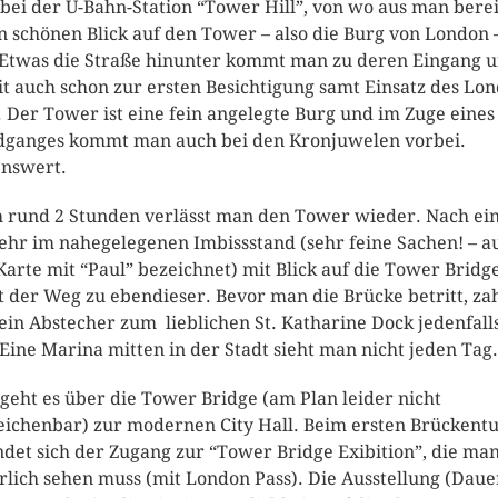
 bei der U-Bahn-Station “Tower Hill”, von wo aus man berei
n schönen Blick auf den Tower – also die Burg von London 
 Etwas die Straße hinunter kommt man zu deren Eingang 
t auch schon zur ersten Besichtigung samt Einsatz des Lo
. Der Tower ist eine fein angelegte Burg und im Zuge eines
ganges kommt man auch bei den Kronjuwelen vorbei.
nswert.
 rund 2 Stunden verlässt man den Tower wieder. Nach ei
ehr im nahegelegenen Imbissstand (sehr feine Sachen! – a
Karte mit “Paul” bezeichnet) mit Blick auf die Tower Bridg
t der Weg zu ebendieser. Bevor man die Brücke betritt, zah
 ein Abstecher zum lieblichen St. Katharine Dock jedenfall
 Eine Marina mitten in der Stadt sieht man nicht jeden Tag.
geht es über die Tower Bridge (am Plan leider nicht
eichenbar) zur modernen City Hall. Beim ersten Brückent
ndet sich der Zugang zur “Tower Bridge Exibition”, die ma
rlich sehen muss (mit London Pass). Die Ausstellung (Daue