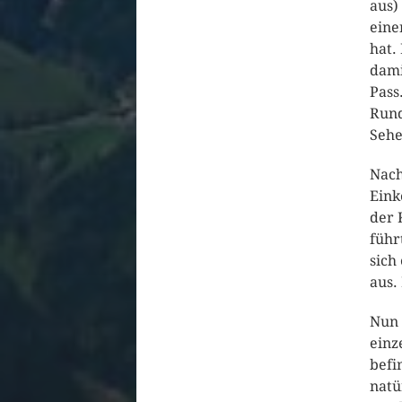
aus)
eine
hat.
dami
Pass
Rund
Sehe
Nach
Eink
der 
führ
sich
aus.
Nun 
einz
befi
natü