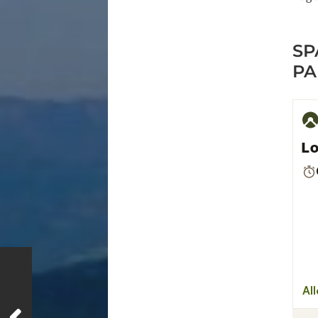
SP
PA