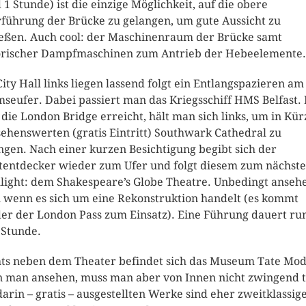
 1 Stunde) ist die einzige Möglichkeit, auf die obere
führung der Brücke zu gelangen, um gute Aussicht zu
eßen. Auch cool: der Maschinenraum der Brücke samt
orischer Dampfmaschinen zum Antrieb der Hebeelemente.
City Hall links liegen lassend folgt ein Entlangspazieren am
seufer. Dabei passiert man das Kriegsschiff HMS Belfast.
die London Bridge erreicht, hält man sich links, um in Kür
sehenswerten (gratis Eintritt) Southwark Cathedral zu
ngen. Nach einer kurzen Besichtigung begibt sich der
tentdecker wieder zum Ufer und folgt diesem zum nächst
light: dem Shakespeare’s Globe Theatre. Unbedingt anseh
 wenn es sich um eine Rekonstruktion handelt (es kommt
er der London Pass zum Einsatz). Eine Führung dauert ru
 Stunde.
ts neben dem Theater befindet sich das Museum Tate Mod
 man ansehen, muss man aber von Innen nicht zwingend t
darin – gratis – ausgestellten Werke sind eher zweitklassig