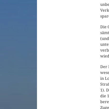
unbe
Verk
spar
Die 
sämt
(und
unte
verb
wied
Der 
wese
in L
Stra
1). 
die 
bere
Zuge