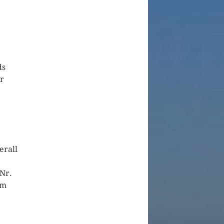
ds
er
erall
Nr.
um
)