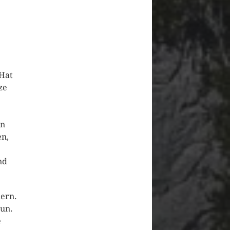
 Hat
ze
en
en,
nd
ern.
un.
e