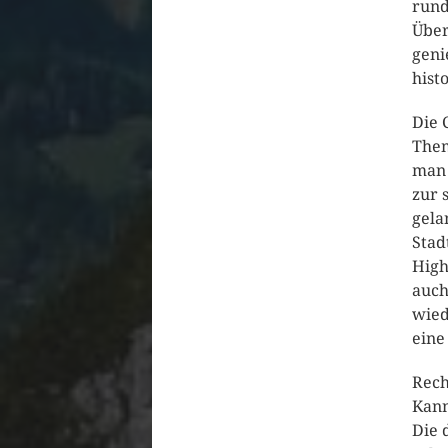
rund
Über
geni
hist
Die 
Them
man 
zur 
gela
Stad
High
auch
wied
eine
Rech
Kann
Die 