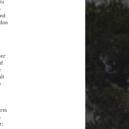
ts
–
und
ndon
ner
uf
e
lt
s
urm
n
r: