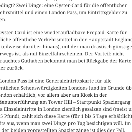
dingt? Zwei Dinge: eine Oyster-Card für die öffentlichen
ehrsmittel und einen London Pass, um Eintrittsgelder zu
en.
Oyster-Card ist eine wiederaufladbare Prepaid-Karte für
liche öffentliche Verkehrsmittel in der Hauptstadt Englan
 teilweise darüber hinaus), mit der man drastisch günstig
rwegs ist, als mit Einzelfahrscheinen. Der Vorteil: nicht
rauchtes Guthaben bekommt man bei Rückgabe der Karte
er zurück.
London Pass ist eine Generaleintrittskarte für alle
ntlichen Sehenswürdigkeiten Londons (und im Grunde üb
ondon erhältlich, vor allem aber am Kiosk in der
ßenunterführung am Tower Hill – Startpunkt Spaziergang 
Da Einzeleintritte in London ziemlich gesalzen sind (meist 
15 Pfund), zahlt sich diese Karte (für 1 bis 5 Tage erhältlich
its aus, wenn man zwei Dinge pro Tag besichtigen will. Im
 der beiden vorgestellten Spaziergänge ist dies der Fall.