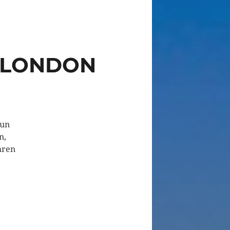
 LONDON
nun
n,
hren